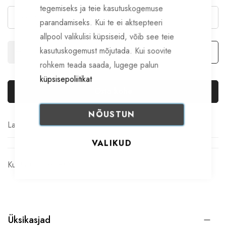
tegemiseks ja teie kasutuskogemuse
parandamiseks. Kui te ei aktsepteeri
allpool valikulisi küpsiseid, võib see teie
kasutuskogemust mõjutada. Kui soovite
Lisa korvi
rohkem teada saada, lugege palun
küpsisepoliitikat
Osta kohe
NÕUSTUN
Laos
VALIKUD
Kuutasu alates €6.80
Üksikasjad