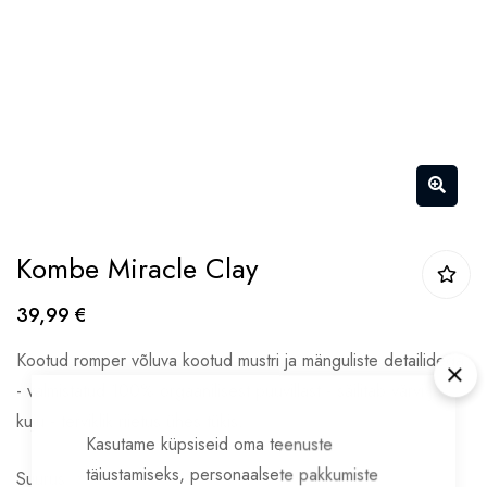
Skip
Kombe Miracle Clay
to
the
39,99 €
beginning
Kootud romper võluva kootud mustri ja mänguliste detailidega
of
Clo
- valmistatud 100% orgaanilisest puuvillast - säilitab värvi ja
the
kuju - terviklik riietus ühes tükis.
images
Kasutame küpsiseid oma teenuste
gallery
täiustamiseks, personaalsete pakkumiste
Suurus