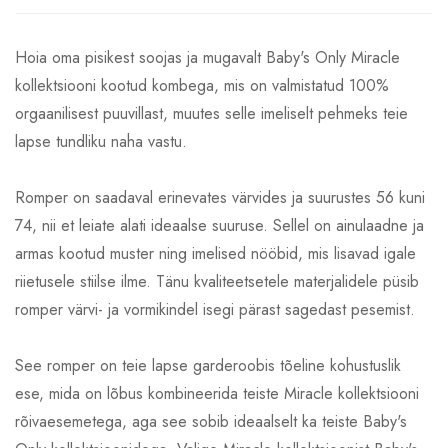
Hoia oma pisikest soojas ja mugavalt Baby's Only Miracle
kollektsiooni kootud kombega, mis on valmistatud 100%
orgaanilisest puuvillast, muutes selle imeliselt pehmeks teie
lapse tundliku naha vastu.
Romper on saadaval erinevates värvides ja suurustes 56 kuni
74, nii et leiate alati ideaalse suuruse. Sellel on ainulaadne ja
armas kootud muster ning imelised nööbid, mis lisavad igale
riietusele stiilse ilme. Tänu kvaliteetsetele materjalidele püsib
romper värvi- ja vormikindel isegi pärast sagedast pesemist.
See romper on teie lapse garderoobis tõeline kohustuslik
ese, mida on lõbus kombineerida teiste Miracle kollektsiooni
rõivaesemetega, aga see sobib ideaalselt ka teiste Baby's