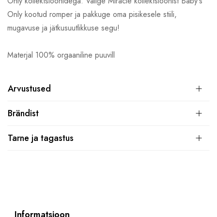
Only kollektsioonidega. Valige Miracle kollektsioonist Baby's
Only kootud romper ja pakkuge oma pisikesele stiili,
mugavuse ja jätkusuutlikkuse segu!
Materjal 100% orgaaniline puuvill
Arvustused
Brändist
Tarne ja tagastus
Informatsioon